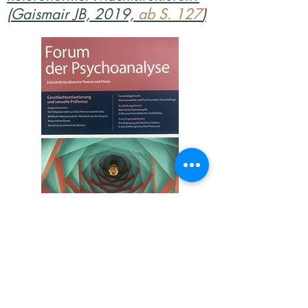
(Gaismair JB, 2019,
ab S. 127
)
Das dritte Geschlecht der
Binnizá zwischen Globalisierung
& Ethnizität
(Forum der
Psychoanalyse, 2017, Vol.33,