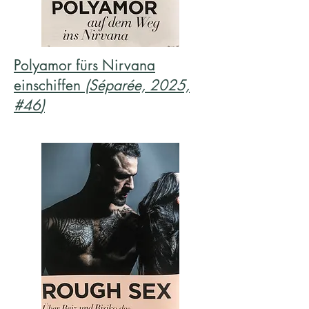
Polyamor fürs Nirvana
einschiffen
(Séparée, 2025,
#46
)