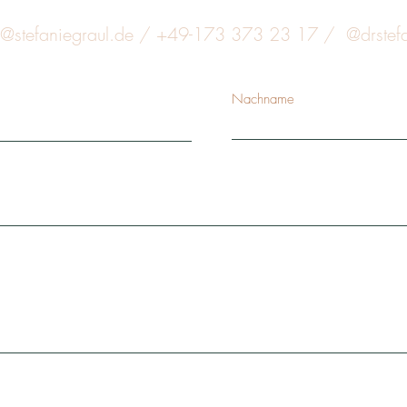
@stefaniegraul.de
/ +49-173 373 23 17 / @drstefa
Nachname