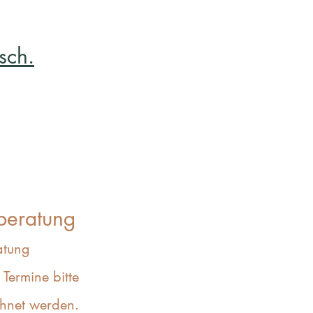
sch.
beratung
atung
Termine bitte
chnet werden.