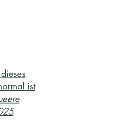
dieses
normal ist
ueere
2025