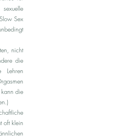
exuelle
 Slow Sex
unbedingt
en, nicht
ndere die
e Lehren
 Orgasmen
 kann die
en.)
aftliche
 oft klein
ännlichen