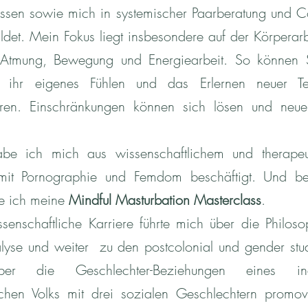
ssen sowie mich in systemischer Paarberatung und 
ldet. Mein Fokus liegt insbesondere auf der Körperarb
 Atmung, Bewegung und Energiearbeit. So können 
 ihr eigenes Fühlen und das Erlernen neuer Te
eren. Einschränkungen können sich lösen und neu
be ich mich aus wissenschaftlichem und therapeu
 mit Pornographie und Femdom beschäftigt. Und b
re ich meine
Mindful Masturbation Masterclass
.
senschaftliche Karriere führte mich über die Philoso
lyse und weiter zu den postcolonial und gender stud
er die Geschlechter-Beziehungen eines ind
chen Volks mit drei sozialen Geschlechtern promov