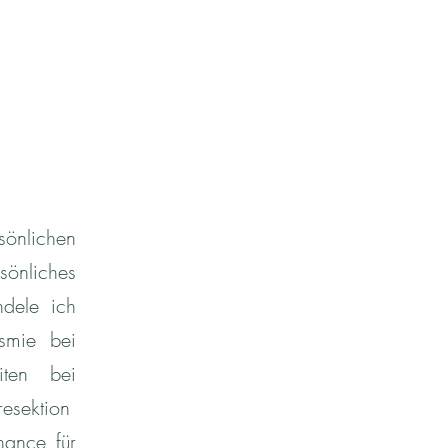
sönlichen
sönliches
ndele ich
smie bei
iten bei
resektion
hance für