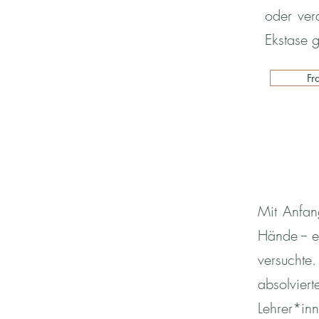
oder ver
Ekstase 
Fr
Mit Anfang
Hände -- 
versuchte
absolvier
Lehrer*i