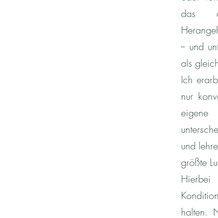
das or
Herangeh
-- und u
als gleic
Ich erar
nur konv
eigene 
untersch
und lehr
größte L
Hierbei
Kondition
halten. 