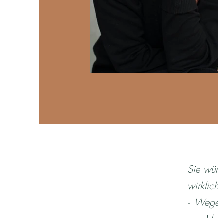
Sie wün
wirklic
‑ Wege 