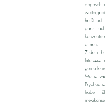
abgeschlo
weitergebi
heißt auf
ganz auf
konzentri
öffnen.
Zudem ha
Interesse
gerne leh
Meine wis
Psychoana
habe üb
mexikanis