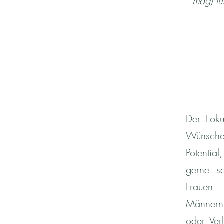
mag) lu
Der Foku
Wünsche.
Potentia
gerne s
Frauen 
Männern.
oder Ver