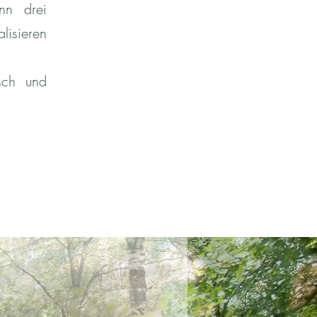
nn drei
alisieren
isch und