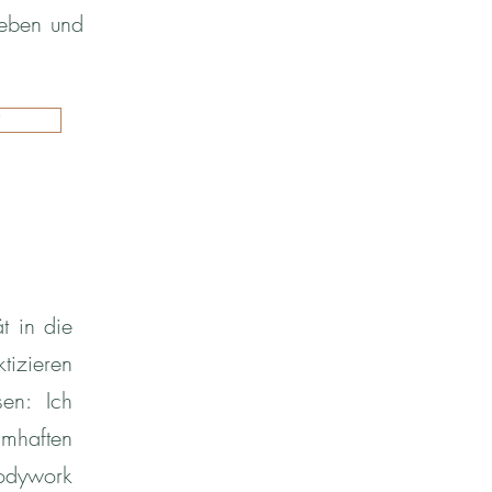
ieben und
*
t in die
tizieren
en: Ich
amhaften
odywork