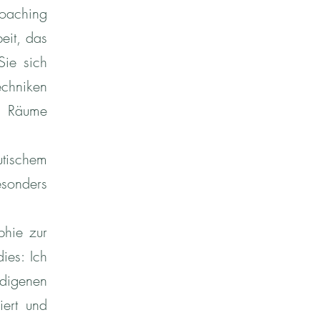
Coaching
eit, das
Sie sich
chniken
e Räume
tischem
esonders
phie zur
ies: Ich
igenen
iert und