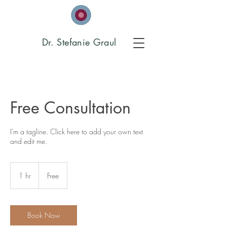
Dr. Stefanie Graul
Free Consultation
I'm a tagline. Click here to add your own text
and edit me.
Free
1 hr
1
Free
h
Book Now