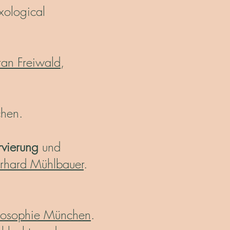
exological
ran Freiwald
,
hen.
rvierung
und
rhard Mühlbauer
.
ilosophie München
.