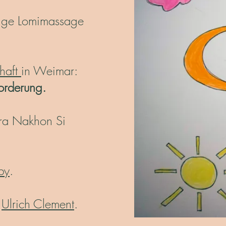
ige Lomimassage
chaft
in Weimar:
forderung.
hra Nakhon Si
by
.
,
Ulrich Clement
.