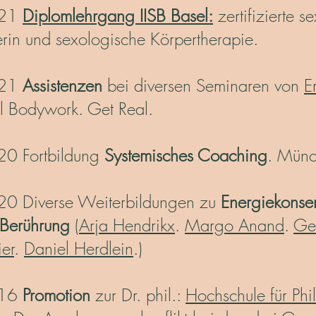
021
Diplomlehrgang IISB Basel:
zertifizierte s
in und sexologische Körpertherapie.
021
Assistenzen
bei diversen Seminaren von
E
l Bodywork. Get Real.
0 Fortbildung
Systemisches Coaching
. Münc
 Diverse Weiterbildungen zu
Energiekonse
 Berührung
(
Arja Hendrikx
.
Margo Anand
.
Ge
er
.
Daniel Herdlein
.)
016
Promotion
zur Dr. phil.:
Hochschule für Ph