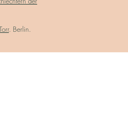
hlechtern der
Torr
. Berlin.