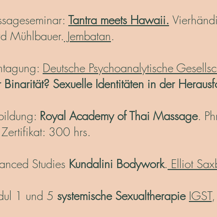
sageseminar:
Tantra meets Hawaii.
Vierhänd
rd Mühlbauer.
Jembatan
.
htagung:
Deutsche Psychoanalytische Gesells
r Binarität? Sexuelle Identitäten in der Heraus
bildung:
Royal Academy of Thai Massage
. P
Zertifikat: 300 hrs.
nced Studies
Kundalini Bodywork
.
Elliot Sax
ul 1 und 5
systemische Sexualtherapie
IGST