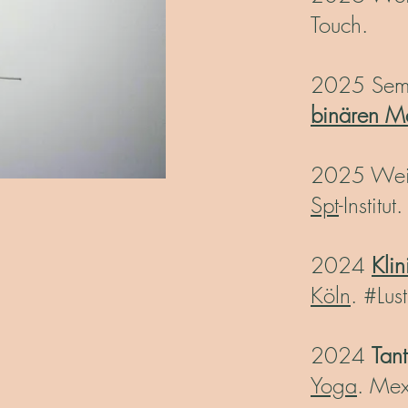
Touch.
2025 Sem
binären M
2025 Weit
Spt
-Institut.
2024
Kli
Köln
. #Lust
2024
Tant
Yoga
. Mex