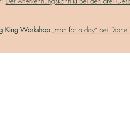
n:
Der Anerkennungskonflikt bei den drei Gesc
g King Workshop
„man for a day“ bei Diane 