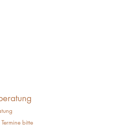
beratung
atung
Termine bitte