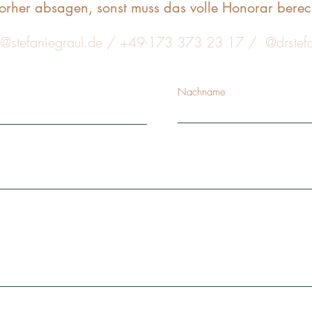
vorher absagen, sonst muss das volle Honorar bere
@stefaniegraul.de
/ +49-173 373 23 17 / @drstefa
Nachname