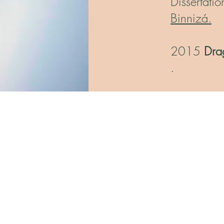
Dissertatio
Binnizá.
2015
Dra
.