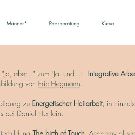
Männer*
Paarberatung
Kurse
Ja, aber..." zum "Ja, und..." -
Integrative Arbe
tbildung von
Eric Hegmann
.
bildung zu
Energetischer Heilarbeit
, in Einze
s bei Daniel Hertlein.
terbildung
The birth of Touch
. Academy of soma