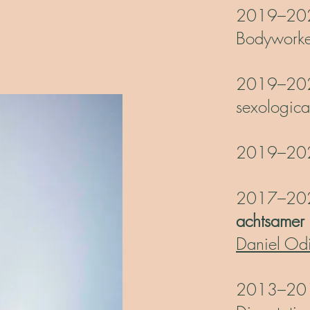
2019–2
Bodyworker
2019–2
sexologica
2019–202
2017–2020
achtsamer
Daniel Odi
2013–2